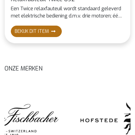
Een Twice relaxfauteuil wordt standaard geleverd
met elektrische bediening d.m.v. drie motoren; één
voor de rugleuning, één voor de voetklep en één
om de zitting en voetklep in "hart-balans" stand te
BEKIJK DIT ITEM
bewegen.
ONZE MERKEN