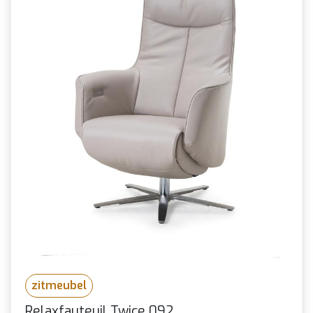
zitmeubel
Relaxfauteuil Twice 092