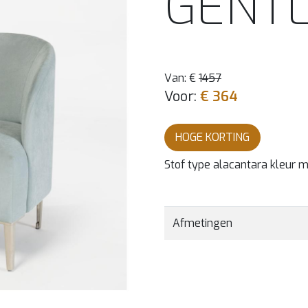
GENTL
Van: €
1457
Voor:
€ 364
HOGE KORTING
Stof type alacantara kleur 
Afmetingen