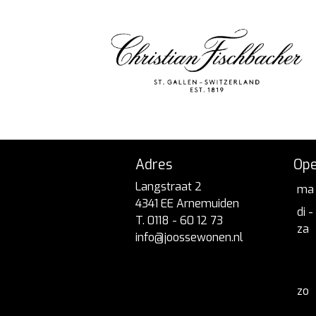
Adres
Ope
Langstraat 2
ma
4341 EE Arnemuiden
di -
T. 0118 - 60 12 73
za
info@joossewonen.nl
zo