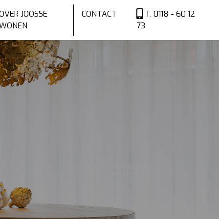
OVER JOOSSE
CONTACT
T. 0118 - 60 12
WONEN
73