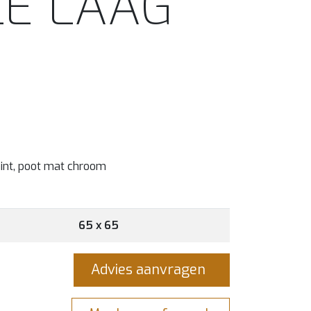
E LAAG
mint, poot mat chroom
65 x 65
Advies aanvragen