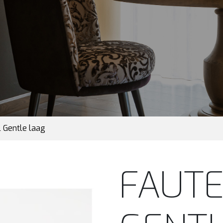
l Gentle laag
FAUTE