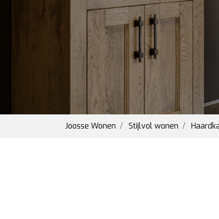
Joosse Wonen
Stijlvol wonen
Haardka