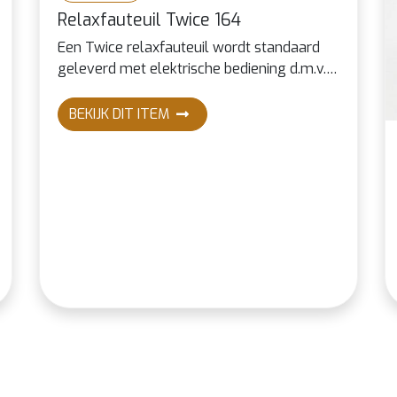
Relaxfauteuil Twice 164
Een Twice relaxfauteuil wordt standaard
geleverd met elektrische bediening d.m.v.
drie motoren; één voor de rugleuning, één
voor de voetklep en één om de zitting en
BEKIJK DIT ITEM
voetklep in “hart-balans” stand te
bewegen.