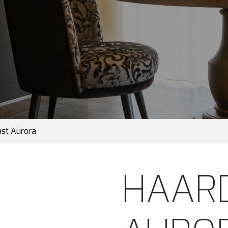
st Aurora
HAAR