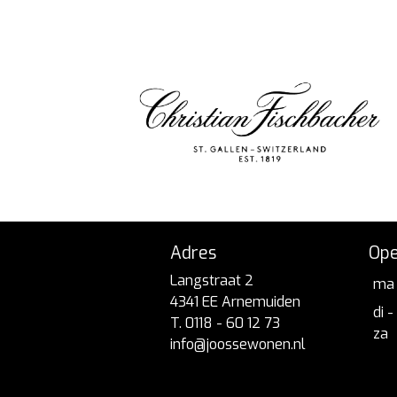
Adres
Ope
Langstraat 2
ma
4341 EE Arnemuiden
di -
T. 0118 - 60 12 73
za
info@joossewonen.nl