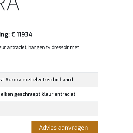
RA
ing: € 11934
eur antraciet, hangen tv dressoir met
t Aurora met electrische haard
eiken geschraapt kleur antraciet
Advies aanvragen