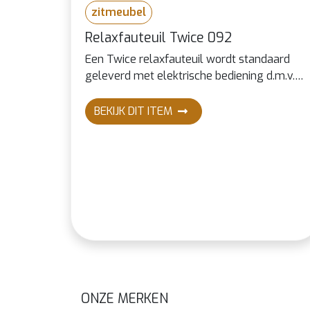
zitmeubel
Relaxfauteuil Twice 092
Een Twice relaxfauteuil wordt standaard
geleverd met elektrische bediening d.m.v.
drie motoren; één voor de rugleuning, één
voor de voetklep en één om de zitting en
BEKIJK DIT ITEM
voetklep in "hart-balans" stand te
bewegen.
ONZE MERKEN