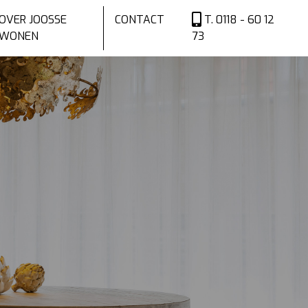
OVER JOOSSE
CONTACT
T. 0118 - 60 12
WONEN
73