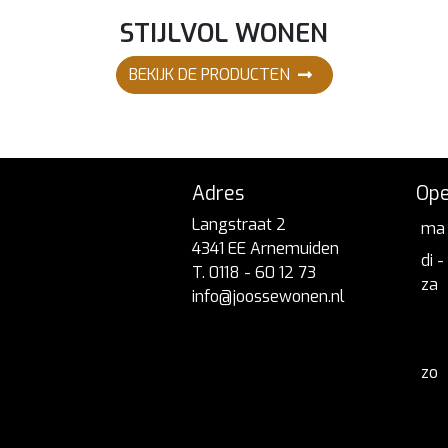
STIJLVOL WONEN
BEKIJK DE PRODUCTEN
Adres
Ope
Langstraat 2
ma
4341 EE Arnemuiden
di -
T. 0118 - 60 12 73
za
info@joossewonen.nl
zo